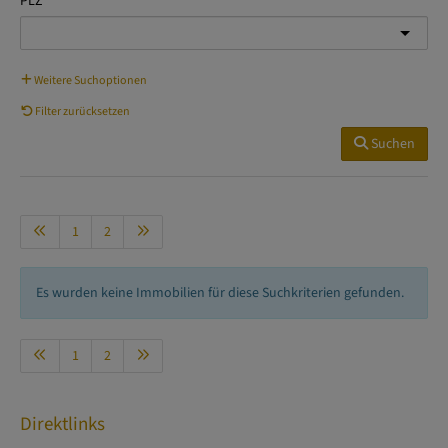
PLZ
Weitere Suchoptionen
Filter zurücksetzen
Suchen
1
2
Es wurden keine Immobilien für diese Suchkriterien gefunden.
1
2
Direktlinks