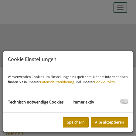
Navig
Cookie Einstellungen
Wir verwenden Cookies um Einstellungen zu speichern. Nähere Informationen
EIGENTUMSWOHNUNGEN
MIETWOHNUNGEN
finden Sie in unserer
Datenschutzerklärung
und unserer
Cookie Policy
.
GRUNDSTÜCKE / HÄUSER
BÜROS / LOKALE
Technisch notwendige Cookies
immer aktiv
Immobiliensuche
Speichern
Alle akzeptieren
Suchen