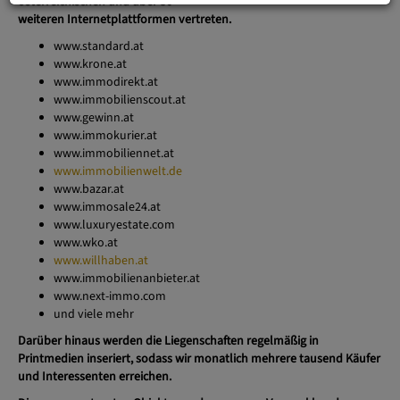
österreichischen und über 30
weiteren Internetplattformen vertreten.
www.standard.at
www.krone.at
www.immodirekt.at
www.immobilienscout.at
www.gewinn.at
www.immokurier.at
www.immobiliennet.at
www.immobilienwelt.de
www.bazar.at
www.immosale24.at
www.luxuryestate.com
www.wko.at
www.willhaben.at
www.immobilienanbieter.at
www.next-immo.com
und viele mehr
Darüber hinaus werden die Liegenschaften regelmäßig in
Printmedien inseriert, sodass wir monatlich mehrere tausend Käufer
und Interessenten erreichen.