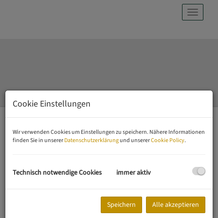
Navig
Cookie Einstellungen
EIGENTUMSWOHNUNGEN
MIETWOHNUNGEN
Wir verwenden Cookies um Einstellungen zu speichern. Nähere Informationen
finden Sie in unserer
Datenschutzerklärung
und unserer
Cookie Policy
.
GRUNDSTÜCKE / HÄUSER
BÜROS / LOKALE
Technisch notwendige Cookies
immer aktiv
IMMOBILIENPRÄSENZ
Speichern
Alle akzeptieren
Die Immobilien unserer Kunden sind vor allem auf den größten