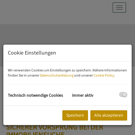
Navig
Cookie Einstellungen
Wir verwenden Cookies um Einstellungen zu speichern. Nähere Informationen
finden Sie in unserer
Datenschutzerklärung
und unserer
Cookie Policy
.
EIGENTUMSWOHNUNGEN
MIETWOHNUNGEN
Technisch notwendige Cookies
immer aktiv
GRUNDSTÜCKE / HÄUSER
BÜROS / LOKALE
Speichern
Alle akzeptieren
VIP - FIRST MEMBERBEREICH - IHR
SICHERER VORSPRUNG BEI DER