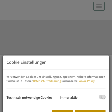
Navig
Erfolgreich verkauft: HAUS IN
Cookie Einstellungen
ZENTRALER LAGE
Wir verwenden Cookies um Einstellungen zu speichern. Nähere Informationen
2405 Bad Deutsch-Altenburg
finden Sie in unserer
Datenschutzerklärung
und unserer
Cookie Policy
.
Technisch notwendige Cookies
immer aktiv