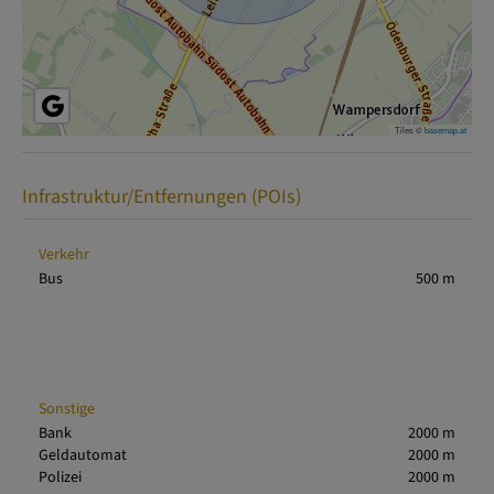
Tiles ©
basemap.at
Infrastruktur/Entfernungen (POIs)
Verkehr
Bus
500 m
Sonstige
Bank
2000 m
Geldautomat
2000 m
Polizei
2000 m