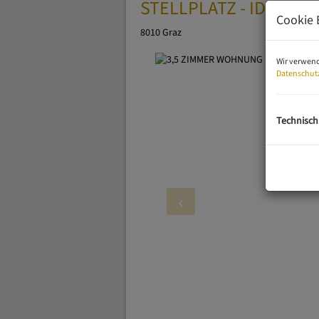
STELLPLATZ - IDEALE
Cookie 
8010 Graz
Wir verwend
Datenschut
Technisch