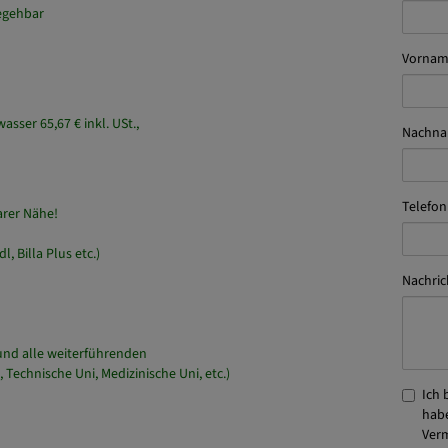
irrspüler
Vorna
begehbar
Nachn
sser 65,67 € inkl. USt.,
Telefon
arer Nähe!
Nachric
l, Billa Plus etc.)
Ich 
und alle weiterführenden
habe
Technische Uni, Medizinische Uni, etc.)
Verm