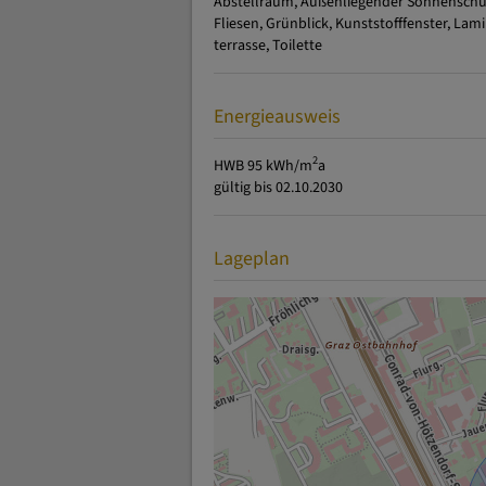
Ausstattung
Abstellraum
Außenliegender Sonnenschu
Fliesen
Grünblick
Kunststofffenster
Lami
terrasse
Toilette
Energieausweis
2
HWB
95 kWh/m
a
gültig bis
02.10.2030
Lageplan