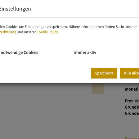
 RAUMAUFTEILUNG
Einstellungen
Kaufpre
Fläche
Zimme
en Cookies um Einstellungen zu speichern. Nähere Informationen finden Sie in unserer
zerklärung
und unserer
Cookie Policy
.
Preis
 notwendige Cookies
immer aktiv
Kaufpre
Betrieb
Speichern
Alle akz
Reparat
Umsatz
monatl
Provisi
Grundb
Grunde