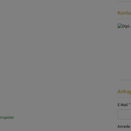
 zu erledigen.
 Fußballstadion usw. kann man in wenigen Minuten per pedes
Konta
Anfra
E-Mail
Anrede