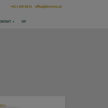
+43 1 405 98 91
office@kk-immo.at
ONTAKT
VIP
ten