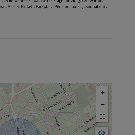
tz
Badewanne
Einbauküche
Etagenheizung
Fernwärme
nat
Massiv
Parkett
Parkplatz
Personenaufzug
Südbalkon / -
+
−