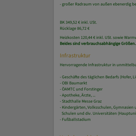
- Küche komplett ausgestattet inkl. Gesch
- Essplatzmöglichkeit in der Küche
- trockenes Kellerabteil vorhanden
- großer Radraum von außen ebenerdig 
BK 349,52 € inkl. USt.
Rücklage 86,72 €
Heizkosten 120,44 € inkl. USt. sowie Warmwa
Beides sind verbrauchsabhängige Größen.
Infrastruktur
Hervorragende Infrastruktur in unmittelb
- Geschäfte des täglichen Bedarfs (Hofer, Lid
- OBI Baumarkt
- ÖAMTC und Forstinger
- Apotheke, Ärzte, ...
- Stadthalle Messe Graz
- Kindergärten, Volksschulen, Gymnasien 
Schulen und div. Universitäten (Hauptuni, 
- Fußballstadium