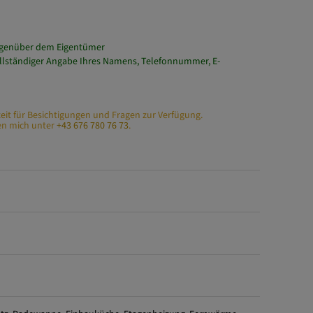
tte eine Anfrage.
nd den Unterlagen der Eigentümer und sind unsererseits
egenüber dem Eigentümer
lständiger Angabe Ihres Namens, Telefonnummer, E-
zeit für Besichtigungen und Fragen zur Verfügung.
hen mich unter
+43 676 780 76 73
.