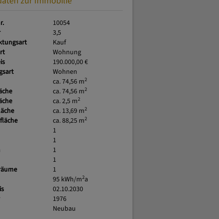
daten zur Immobilie
r.
10054
r
3,5
ktungsart
Kauf
rt
Wohnung
is
190.000,00 €
gsart
Wohnen
2
ca. 74,56 m
2
äche
ca. 74,56 m
2
läche
ca. 2,5 m
2
läche
ca. 13,69 m
2
fläche
ca. 88,25 m
1
1
n
1
1
lräume
1
2
95 kWh/m
a
is
02.10.2030
r
1976
Neubau