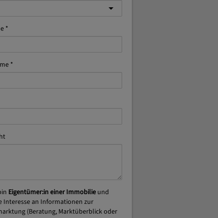
me
ame
ht
bin
Eigentümer:in einer Immobilie
und
 Interesse an Informationen zur
arktung (Beratung, Marktüberblick oder