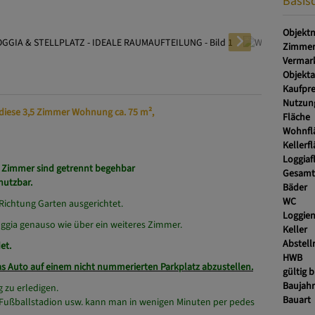
Basis
Objektn
WOHNZIMMER
Zimme
Vermar
Objekta
Kaufpre
Nutzun
Fläche
Wohnfl
Kellerf
 diese 3,5 Zimmer Wohnung ca. 75 m²,
Loggiaf
Gesamt
Bäder
WC
e Zimmer sind getrennt begehbar
Loggie
nutzbar.
Keller
 Richtung Garten ausgerichtet.
Abstel
HWB
gia genauso wie über ein weiteres Zimmer.
gültig b
et.
Baujah
Bauart
s Auto auf einem nicht nummerierten Parkplatz abzustellen.