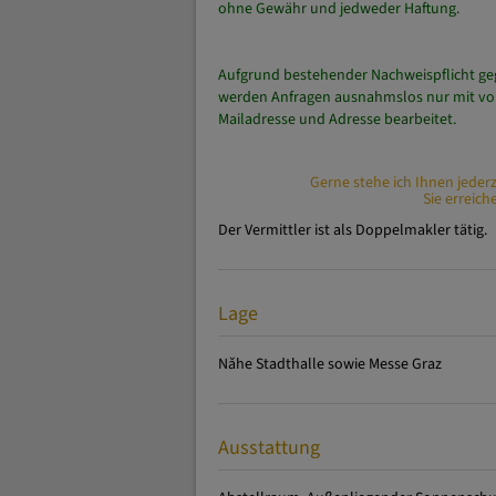
Für die genaue Lage usw. senden Sie uns bi
Alle Angaben beruhen auf den Aussagen u
ohne Gewähr und jedweder Haftung.
Aufgrund bestehender Nachweispflicht g
werden Anfragen ausnahmslos nur mit vol
Mailadresse und Adresse bearbeitet.
Gerne stehe ich Ihnen jeder
Sie erreic
Der Vermittler ist als Doppelmakler tätig.
Lage
Nǎhe Stadthalle sowie Messe Graz