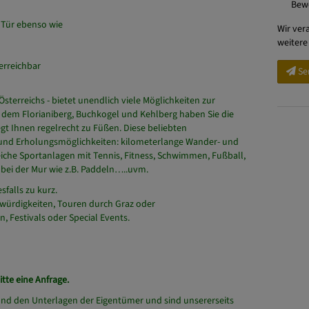
Bew
Wir ver
weitere
r Tür ebenso wie
Se
erreichbar
sterreichs - bietet unendlich viele Möglichkeiten zur
it dem Florianiberg, Buchkogel und Kehlberg haben Sie die
egt Ihnen regelrecht zu Füßen. Diese beliebten
- und Erholungsmöglichkeiten: kilometerlange Wander- und
eiche Sportanlagen mit Tennis, Fitness, Schwimmen, Fußball,
t bei der Mur wie z.B. Paddeln…..uvm.
falls zu kurz.
swürdigkeiten, Touren durch Graz oder
, Festivals oder Special Events.