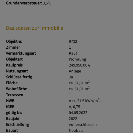
Grunderwerbsteuer:
3,5%
Basisdaten zur Immobilie
Objektnr.
9732
Zimmer
1
Vermarktungsart
Kauf
Objektart
Wohnung
Kaufpreis
249.950,00 €
Nutzungsart
Anlage
Schlüsselfertig
Ja
2
Fläche
ca. 31,01 m
2
Wohnfläche
ca. 31,01 m
Terrassen
1
2
HWB
A++, 21.5 kWh/m
a
fGEE
A, 0,75
gültig bis
04.05.2032
Baujahr
2022
Erschließung
vollerschlossen
Bauart
Neubau