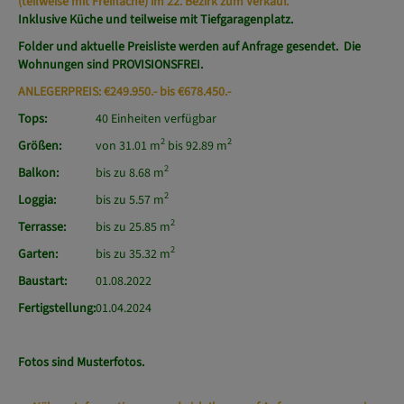
(teilweise mit Freifläche) im 22. Bezirk zum Verkauf.
Inklusive Küche und teilweise mit Tiefgaragenplatz.
Folder und aktuelle Preisliste werden auf Anfrage gesendet. Die
Wohnungen sind PROVISIONSFREI.
ANLEGERPREIS: €249.950.- bis €678.450.-
Tops:
40 Einheiten verfügbar
2
2
Größen:
von 31.01 m
bis 92.89 m
2
Balkon:
bis zu 8.68 m
2
Loggia:
bis zu 5.57 m
2
Terrasse:
bis zu 25.85 m
2
Garten:
bis zu 35.32 m
Baustart:
01.08.2022
Fertigstellung:
01.04.2024
Fotos sind Musterfotos.