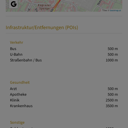
Tiles ©
basemap.at
Infrastruktur/Entfernungen (POIs)
Verkehr
Bus
500 m
U-Bahn
500 m
Straßenbahn / Bus
1000 m
Gesundheit
Arzt
500 m
Apotheke
500 m
Klinik
2500 m
Krankenhaus
3500 m
Sonstige