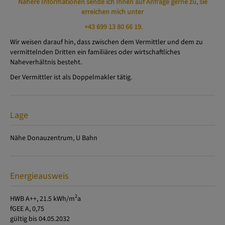
Nähere Informationen sende ich Ihnen auf Anfrage gerne zu, sie
erreichen mich unter
+43 699 13 80 66 19
.
Wir weisen darauf hin, dass zwischen dem Vermittler und dem zu
vermittelnden Dritten ein familiäres oder wirtschaftliches
Naheverhältnis besteht.
Der Vermittler ist als Doppelmakler tätig.
Lage
Nähe Donauzentrum, U Bahn
Energieausweis
2
HWB
A++, 21.5 kWh/m
a
fGEE
A, 0,75
gültig bis
04.05.2032