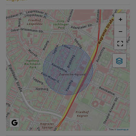
+
−
Tiles ©
basemap.at