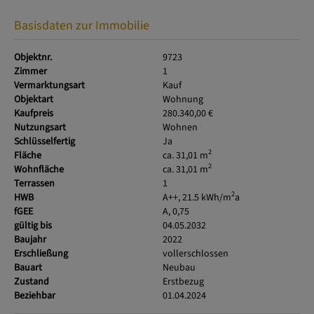
Basisdaten zur Immobilie
Objektnr.
9723
Zimmer
1
Vermarktungsart
Kauf
Objektart
Wohnung
Kaufpreis
280.340,00 €
Nutzungsart
Wohnen
Schlüsselfertig
Ja
2
Fläche
ca. 31,01 m
2
Wohnfläche
ca. 31,01 m
Terrassen
1
2
HWB
A++, 21.5 kWh/m
a
fGEE
A, 0,75
gültig bis
04.05.2032
Baujahr
2022
Erschließung
vollerschlossen
Bauart
Neubau
Zustand
Erstbezug
Beziehbar
01.04.2024