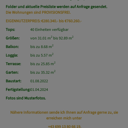
Folder und aktuelle Preisliste werden auf Anfrage gesendet.
Die Wohnungen sind PROVISIONSFREI.
EIGENNUTZERPREIS: €280.340.- bis €760.260.-
Tops:
40 Einheiten verfügbar
2
2
Größen:
von 31.01 m
bis 92.89 m
2
Balkon:
bis zu 8.68 m
2
Loggia:
bis zu 5.57 m
2
Terrasse:
bis zu 25.85 m
2
Garten:
bis zu 35.32 m
Baustart:
01.08.2022
Fertigstellung:
01.04.2024
Fotos sind Musterfotos.
Nähere Informationen sende ich Ihnen auf Anfrage gerne zu, sie
erreichen mich unter
+43 699 13 80 66 19
.